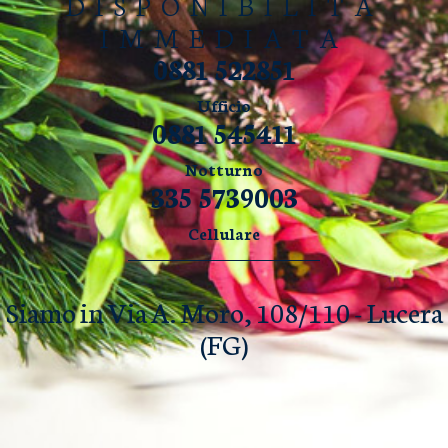
DISPONIBILITÀ
IMMEDIATA
0881 522851
Ufficio
0881 545411
Notturno
335 5739003
Cellulare
Siamo in Via A. Moro, 108/110 - Lucera
(FG)