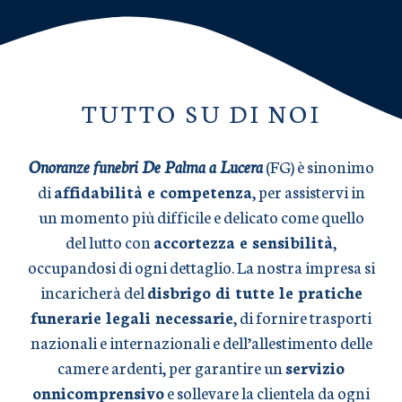
TUTTO SU DI NOI
Onoranze funebri De Palma a Lucera
(FG) è sinonimo
di
affidabilità e competenza
, per assistervi in
un momento più difficile e delicato come quello
del lutto con
accortezza e sensibilità
,
occupandosi di ogni dettaglio. La nostra impresa si
incaricherà del
disbrigo di tutte le pratiche
funerarie legali necessarie
, di fornire trasporti
nazionali e internazionali e dell’allestimento delle
camere ardenti, per garantire un
servizio
onnicomprensivo
e sollevare la clientela da ogni