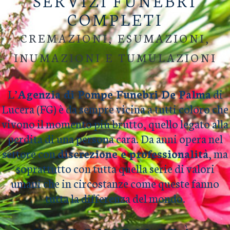
SERVIZI FUNEBRI
COMPLETI
CREMAZIONI, ESUMAZIONI,
INUMAZIONI E TUMULAZIONI
L’
Agenzia di Pompe Funebri De Palma
di
Lucera (FG) è da sempre vicina a tutti coloro che
vivono il momento più brutto, quello legato alla
perdita di una persona cara. Da anni opera nel
settore con
discrezione e professionalità
, ma
soprattutto con tutta quella serie di valori
umani che in circostanze come queste fanno
tutta la differenza del mondo.