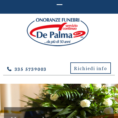
ONORANZE FUNEBRI DE
Onoranze Funebri De Palma – Lucera (Foggia)
PALMA – LUCERA (FOGGIA)
Richiedi info
335 5739003