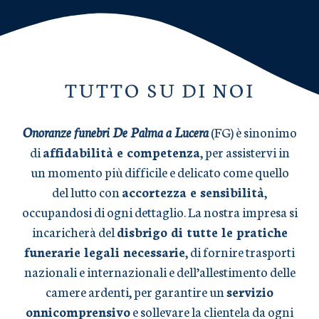
TUTTO SU DI NOI
Onoranze funebri De Palma a Lucera
(FG) è sinonimo
di
affidabilità e competenza
, per assistervi in
un momento più difficile e delicato come quello
del lutto con
accortezza e sensibilità
,
occupandosi di ogni dettaglio. La nostra impresa si
incaricherà del
disbrigo di tutte le pratiche
funerarie legali necessarie
, di fornire trasporti
nazionali e internazionali e dell’allestimento delle
camere ardenti, per garantire un
servizio
onnicomprensivo
e sollevare la clientela da ogni