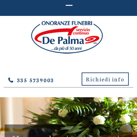
ONORANZE FUNEBRI DE
Onoranze Funebri De Palma – Lucera (Foggia)
PALMA – LUCERA (FOGGIA)
Richiedi info
335 5739003