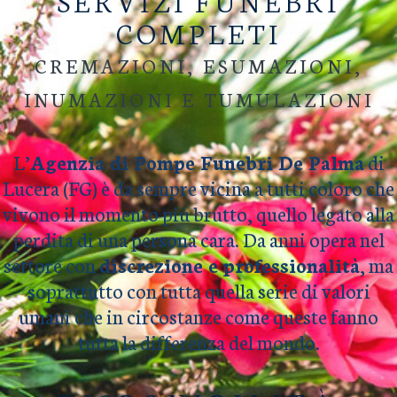
SERVIZI FUNEBRI
COMPLETI
CREMAZIONI, ESUMAZIONI,
INUMAZIONI E TUMULAZIONI
L’
Agenzia di Pompe Funebri De Palma
di
Lucera (FG) è da sempre vicina a tutti coloro che
vivono il momento più brutto, quello legato alla
perdita di una persona cara. Da anni opera nel
settore con
discrezione e professionalità
, ma
soprattutto con tutta quella serie di valori
umani che in circostanze come queste fanno
tutta la differenza del mondo.