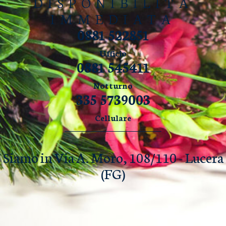
DISPONIBILITÀ
IMMEDIATA
0881 522851
Ufficio
0881 545411
Notturno
335 5739003
Cellulare
Siamo in Via A. Moro, 108/110 - Lucera
(FG)