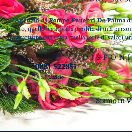
L’
Agenzia di Pompe Funebri De Palma
di
brutto, quello legato alla perdita di una perso
soprattutto con tutta quella serie di valori 
DISPON
0881 522851
Ufficio
Siamo in V