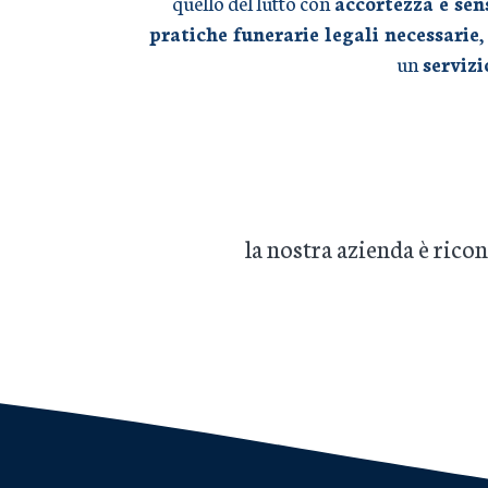
quello del lutto con
accortezza e sen
pratiche funerarie legali necessarie
,
un
serviz
la nostra azienda è ric