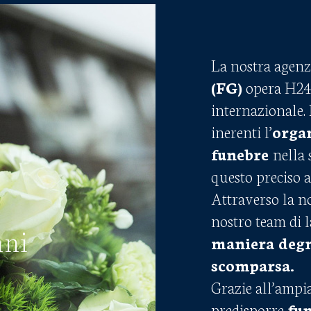
La nostra agenz
(FG)
opera H24 s
internazionale.
inerenti l’
orga
funebre
nella 
questo preciso 
Attraverso la no
nostro team di l
nni
maniera degn
scomparsa.
Grazie all’ampia
predisporre
fun