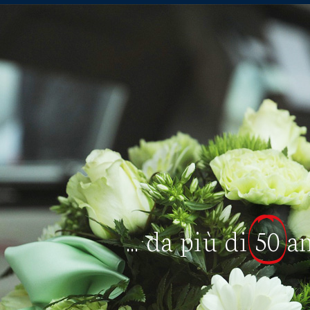
... da più di
50
a