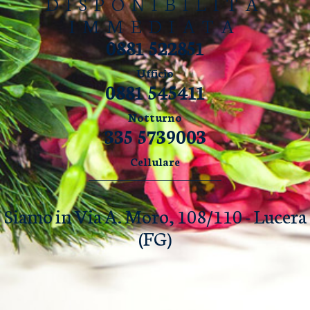
DISPONIBILITÀ
IMMEDIATA
0881 522851
Ufficio
0881 545411
Notturno
335 5739003
Cellulare
Siamo in Via A. Moro, 108/110 - Lucera
(FG)