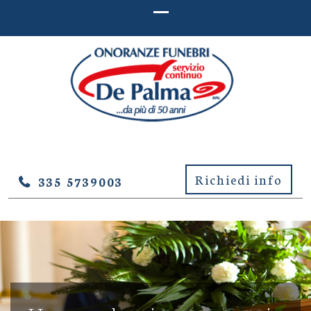
ONORANZE FUNEBRI DE
Onoranze Funebri De Palma – Lucera (Foggia)
PALMA – LUCERA (FOGGIA)
Richiedi info
335 5739003