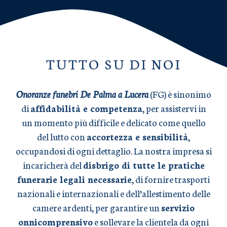
TUTTO SU DI NOI
Onoranze funebri De Palma a Lucera
(FG) è sinonimo
di
affidabilità e competenza
, per assistervi in
un momento più difficile e delicato come quello
del lutto con
accortezza e sensibilità
,
occupandosi di ogni dettaglio. La nostra impresa si
incaricherà del
disbrigo di tutte le pratiche
funerarie legali necessarie
, di fornire trasporti
nazionali e internazionali e dell’allestimento delle
camere ardenti, per garantire un
servizio
onnicomprensivo
e sollevare la clientela da ogni