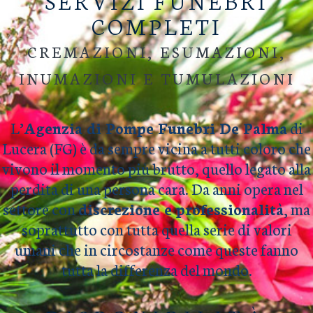
SERVIZI FUNEBRI
COMPLETI
CREMAZIONI, ESUMAZIONI,
INUMAZIONI E TUMULAZIONI
L’
Agenzia di Pompe Funebri De Palma
di
Lucera (FG) è da sempre vicina a tutti coloro che
vivono il momento più brutto, quello legato alla
perdita di una persona cara. Da anni opera nel
settore con
discrezione e professionalità
, ma
soprattutto con tutta quella serie di valori
umani che in circostanze come queste fanno
tutta la differenza del mondo.