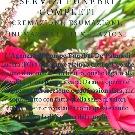
SERVIZI FUNEBRI
COMPLETI
CREMAZIONI, ESUMAZIONI,
INUMAZIONI E TUMULAZIONI
L’
Agenzia di Pompe Funebri De Palma
di
Lucera (FG) è da sempre vicina a tutti coloro che
vivono il momento più brutto, quello legato alla
perdita di una persona cara. Da anni opera nel
settore con
discrezione e professionalità
, ma
soprattutto con tutta quella serie di valori
umani che in circostanze come queste fanno
tutta la differenza del mondo.