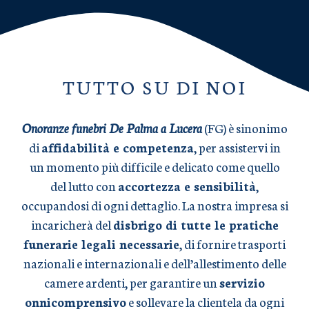
TUTTO SU DI NOI
Onoranze funebri De Palma a Lucera
(FG) è sinonimo
di
affidabilità e competenza
, per assistervi in
un momento più difficile e delicato come quello
del lutto con
accortezza e sensibilità
,
occupandosi di ogni dettaglio. La nostra impresa si
incaricherà del
disbrigo di tutte le pratiche
funerarie legali necessarie
, di fornire trasporti
nazionali e internazionali e dell’allestimento delle
camere ardenti, per garantire un
servizio
onnicomprensivo
e sollevare la clientela da ogni