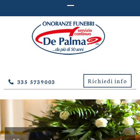
ONORANZE FUNEBRI DE
Onoranze Funebri De Palma – Lucera (Foggia)
PALMA – LUCERA (FOGGIA)
Richiedi info
335 5739003