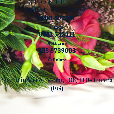
DISPONIBILITÀ
IMMEDIATA
0881 522851
Ufficio
0881 545411
Notturno
335 5739003
Cellulare
Siamo in Via A. Moro, 108/110 - Lucera
(FG)