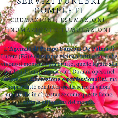
SERVIZI FUNEBRI
COMPLETI
CREMAZIONI, ESUMAZIONI,
INUMAZIONI E TUMULAZIONI
L’
Agenzia di Pompe Funebri De Palma
di
Lucera (FG) è da sempre vicina a tutti coloro che
vivono il momento più brutto, quello legato alla
perdita di una persona cara. Da anni opera nel
settore con
discrezione e professionalità
, ma
soprattutto con tutta quella serie di valori
umani che in circostanze come queste fanno
tutta la differenza del mondo.