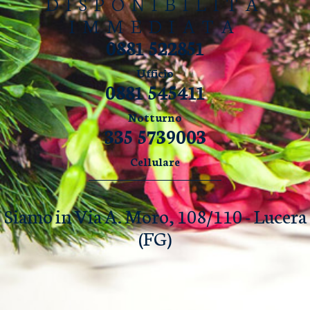
DISPONIBILITÀ
IMMEDIATA
0881 522851
Ufficio
0881 545411
Notturno
335 5739003
Cellulare
Siamo in Via A. Moro, 108/110 - Lucera
(FG)