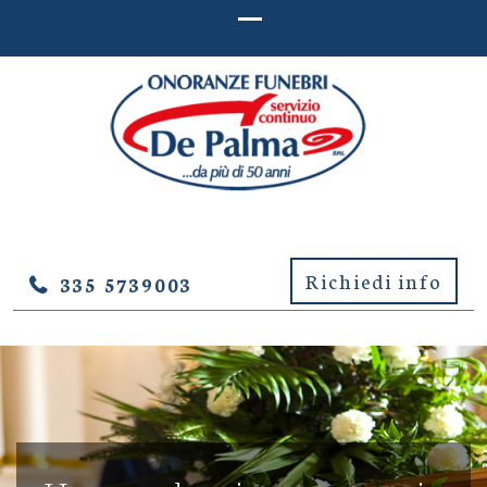
ONORANZE FUNEBRI DE
Onoranze Funebri De Palma – Lucera (Foggia)
PALMA – LUCERA (FOGGIA)
Richiedi info
335 5739003