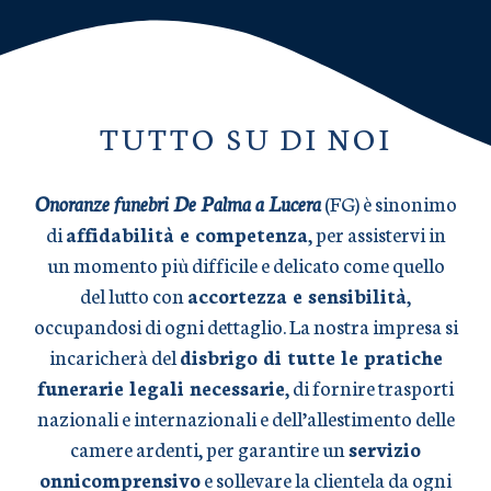
TUTTO SU DI NOI
Onoranze funebri De Palma a Lucera
(FG) è sinonimo
di
affidabilità e competenza
, per assistervi in
un momento più difficile e delicato come quello
del lutto con
accortezza e sensibilità
,
occupandosi di ogni dettaglio. La nostra impresa si
incaricherà del
disbrigo di tutte le pratiche
funerarie legali necessarie
, di fornire trasporti
nazionali e internazionali e dell’allestimento delle
camere ardenti, per garantire un
servizio
onnicomprensivo
e sollevare la clientela da ogni