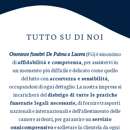
TUTTO SU DI NOI
Onoranze funebri De Palma a Lucera
(FG) è sinonimo
di
affidabilità e competenza
, per assistervi in
un momento più difficile e delicato come quello
del lutto con
accortezza e sensibilità
,
occupandosi di ogni dettaglio. La nostra impresa si
incaricherà del
disbrigo di tutte le pratiche
funerarie legali necessarie
, di fornire trasporti
nazionali e internazionali e dell’allestimento delle
camere ardenti, per garantire un
servizio
onnicomprensivo
e sollevare la clientela da ogni