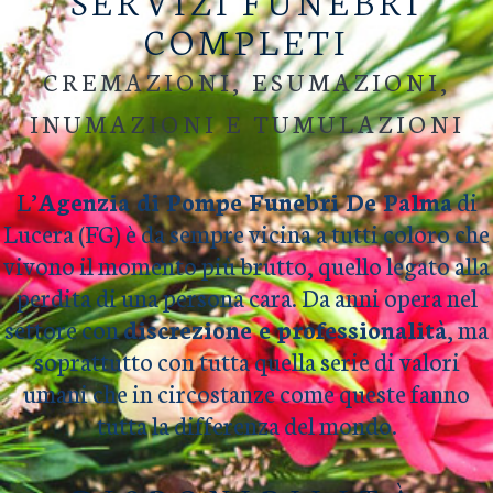
SERVIZI FUNEBRI
COMPLETI
CREMAZIONI, ESUMAZIONI,
INUMAZIONI E TUMULAZIONI
L’
Agenzia di Pompe Funebri De Palma
di
Lucera (FG) è da sempre vicina a tutti coloro che
vivono il momento più brutto, quello legato alla
perdita di una persona cara. Da anni opera nel
settore con
discrezione e professionalità
, ma
soprattutto con tutta quella serie di valori
umani che in circostanze come queste fanno
tutta la differenza del mondo.