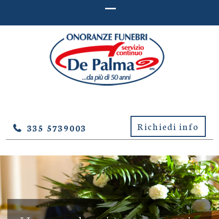
ONORANZE FUNEBRI DE
Onoranze Funebri De Palma – Lucera (Foggia)
PALMA – LUCERA (FOGGIA)
Richiedi info
335 5739003