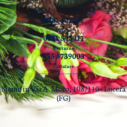
DISPONIBILITÀ
IMMEDIATA
0881 522851
Ufficio
0881 545411
Notturno
335 5739003
Cellulare
Siamo in Via A. Moro, 108/110 - Lucera
(FG)