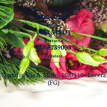
DISPONIBILITÀ
IMMEDIATA
0881 522851
Ufficio
0881 545411
Notturno
335 5739003
Cellulare
Siamo in Via A. Moro, 108/110 - Lucera
(FG)