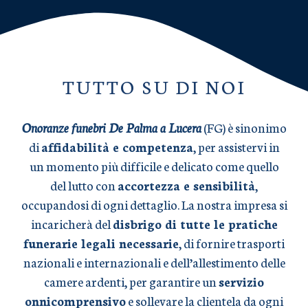
TUTTO SU DI NOI
Onoranze funebri De Palma a Lucera
(FG) è sinonimo
di
affidabilità e competenza
, per assistervi in
un momento più difficile e delicato come quello
del lutto con
accortezza e sensibilità
,
occupandosi di ogni dettaglio. La nostra impresa si
incaricherà del
disbrigo di tutte le pratiche
funerarie legali necessarie
, di fornire trasporti
nazionali e internazionali e dell’allestimento delle
camere ardenti, per garantire un
servizio
onnicomprensivo
e sollevare la clientela da ogni