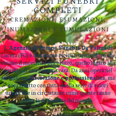
SERVIZI FUNEBRI
COMPLETI
CREMAZIONI, ESUMAZIONI,
INUMAZIONI E TUMULAZIONI
L’
Agenzia di Pompe Funebri De Palma
di
Lucera (FG) è da sempre vicina a tutti coloro che
vivono il momento più brutto, quello legato alla
perdita di una persona cara. Da anni opera nel
settore con
discrezione e professionalità
, ma
soprattutto con tutta quella serie di valori
umani che in circostanze come queste fanno
tutta la differenza del mondo.