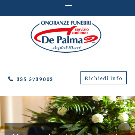
ONORANZE FUNEBRI DE
Onoranze Funebri De Palma – Lucera (Foggia)
PALMA – LUCERA (FOGGIA)
Richiedi info
335 5739003