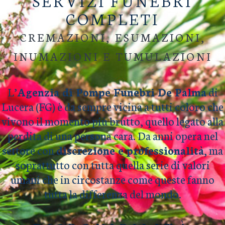
SERVIZI FUNEBRI
COMPLETI
CREMAZIONI, ESUMAZIONI,
INUMAZIONI E TUMULAZIONI
L’
Agenzia di Pompe Funebri De Palma
di
Lucera (FG) è da sempre vicina a tutti coloro che
vivono il momento più brutto, quello legato alla
perdita di una persona cara. Da anni opera nel
settore con
discrezione e professionalità
, ma
soprattutto con tutta quella serie di valori
umani che in circostanze come queste fanno
tutta la differenza del mondo.