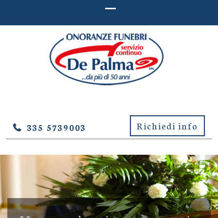
ONORANZE FUNEBRI DE
Onoranze Funebri De Palma – Lucera (Foggia)
PALMA – LUCERA (FOGGIA)
Richiedi info
335 5739003