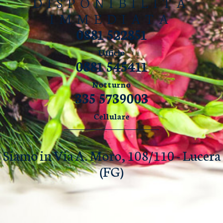
DISPONIBILITÀ
IMMEDIATA
0881 522851
Ufficio
0881 545411
Notturno
335 5739003
Cellulare
Siamo in Via A. Moro, 108/110 - Lucera
(FG)