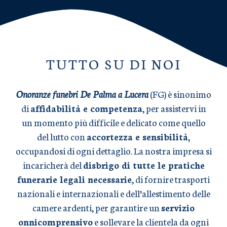
TUTTO SU DI NOI
Onoranze funebri De Palma a Lucera
(FG) è sinonimo
di
affidabilità e competenza
, per assistervi in
un momento più difficile e delicato come quello
del lutto con
accortezza e sensibilità
,
occupandosi di ogni dettaglio. La nostra impresa si
incaricherà del
disbrigo di tutte le pratiche
funerarie legali necessarie
, di fornire trasporti
nazionali e internazionali e dell’allestimento delle
camere ardenti, per garantire un
servizio
onnicomprensivo
e sollevare la clientela da ogni