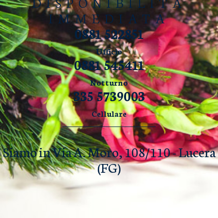
DISPONIBILITÀ
IMMEDIATA
0881 522851
Ufficio
0881 545411
Notturno
335 5739003
Cellulare
Siamo in Via A. Moro, 108/110 - Lucera
(FG)