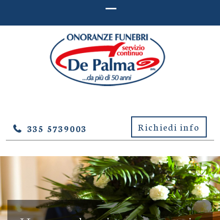
ONORANZE FUNEBRI DE
Onoranze Funebri De Palma – Lucera (Foggia)
PALMA – LUCERA (FOGGIA)
Richiedi info
335 5739003