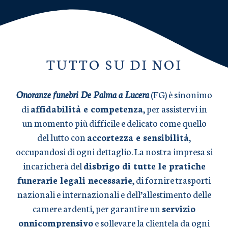
TUTTO SU DI NOI
Onoranze funebri De Palma a Lucera
(FG) è sinonimo
di
affidabilità e competenza
, per assistervi in
un momento più difficile e delicato come quello
del lutto con
accortezza e sensibilità
,
occupandosi di ogni dettaglio. La nostra impresa si
incaricherà del
disbrigo di tutte le pratiche
funerarie legali necessarie
, di fornire trasporti
nazionali e internazionali e dell’allestimento delle
camere ardenti, per garantire un
servizio
onnicomprensivo
e sollevare la clientela da ogni