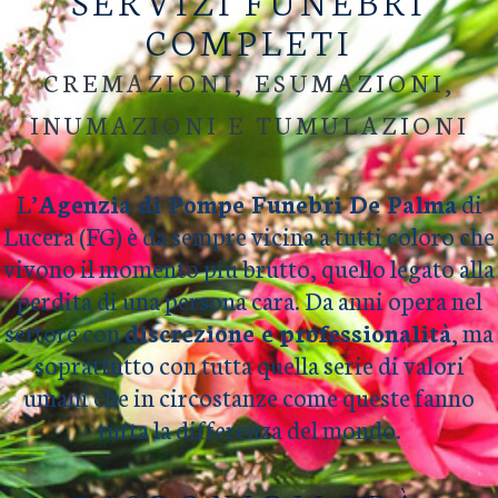
SERVIZI FUNEBRI
COMPLETI
CREMAZIONI, ESUMAZIONI,
INUMAZIONI E TUMULAZIONI
L’
Agenzia di Pompe Funebri De Palma
di
Lucera (FG) è da sempre vicina a tutti coloro che
vivono il momento più brutto, quello legato alla
perdita di una persona cara. Da anni opera nel
settore con
discrezione e professionalità
, ma
soprattutto con tutta quella serie di valori
umani che in circostanze come queste fanno
tutta la differenza del mondo.