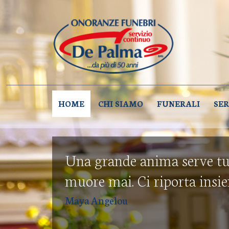
ONORA
Onoranze Funebri D
HOME
CHI SIAMO
FUNERALI
SER
Una grande anima serve tu
muore mai. Ci riporta insi
Maya Angelou