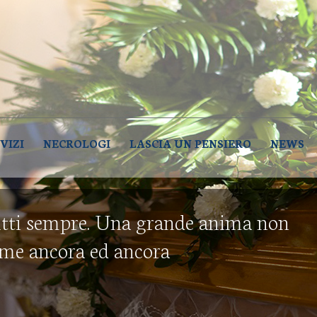
NZE FUNEBRI DE PALMA – LUCER
e Palma – Lucera (Foggia)
VIZI
NECROLOGI
LASCIA UN PENSIERO
NEWS
tti sempre. Una grande anima non
eme ancora ed ancora