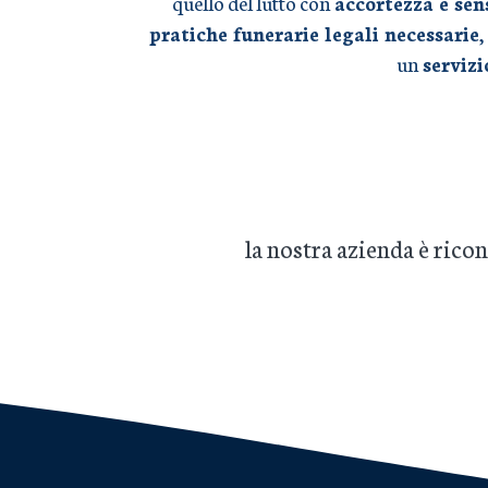
quello del lutto con
accortezza e sen
pratiche funerarie legali necessarie
,
un
serviz
la nostra azienda è ric