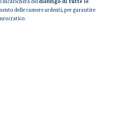
i incaricherà del
disbrigo di tutte le
timento delle camere ardenti, per garantire
burocratico.