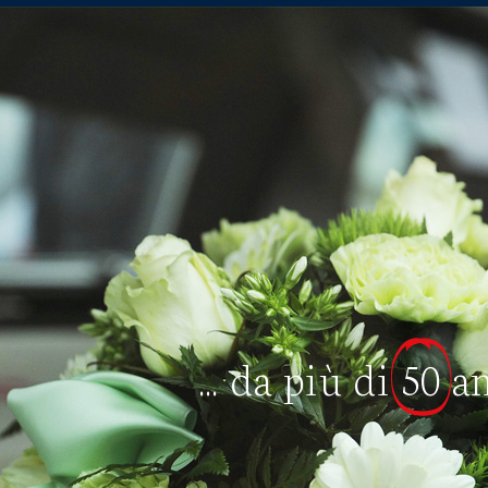
... da più di
50
a