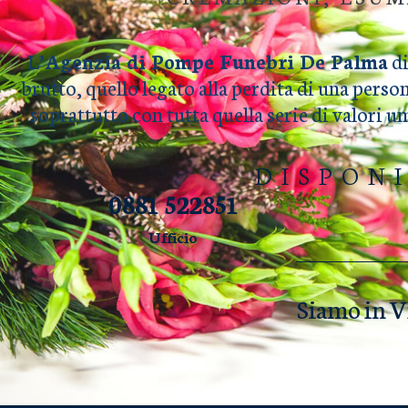
L’
Agenzia di Pompe Funebri De Palma
di
brutto, quello legato alla perdita di una perso
soprattutto con tutta quella serie di valori 
DISPON
0881 522851
Ufficio
Siamo in V