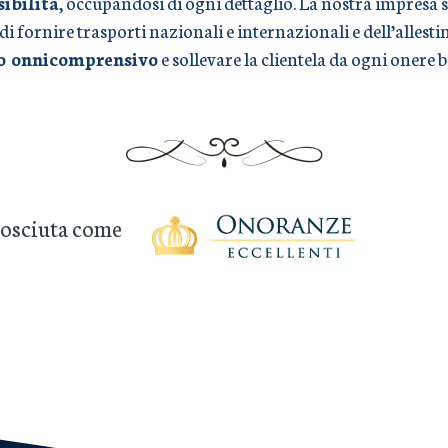
sibilità
, occupandosi di ogni dettaglio. La nostra impresa s
 di fornire trasporti nazionali e internazionali e dell’alles
io onnicomprensivo
e sollevare la clientela da ogni onere 
onosciuta come