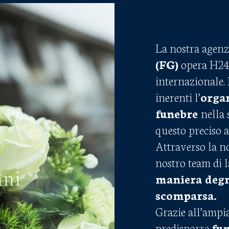
La nostra agenz
(FG)
opera H24 s
internazionale.
inerenti l’
orga
funebre
nella 
questo preciso 
Attraverso la no
nostro team di l
nni
maniera degn
scomparsa.
Grazie all’ampia
predisporre
fun