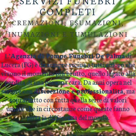
SERVIZI FUNEBRI
COMPLETI
CREMAZIONI, ESUMAZIONI,
INUMAZIONI E TUMULAZIONI
L’
Agenzia di Pompe Funebri De Palma
di
Lucera (FG) è da sempre vicina a tutti coloro che
vivono il momento più brutto, quello legato alla
perdita di una persona cara. Da anni opera nel
settore con
discrezione e professionalità
, ma
soprattutto con tutta quella serie di valori
umani che in circostanze come queste fanno
tutta la differenza del mondo.