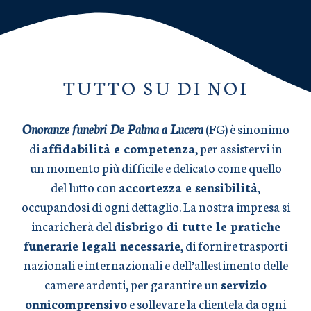
TUTTO SU DI NOI
Onoranze funebri De Palma a Lucera
(FG) è sinonimo
di
affidabilità e competenza
, per assistervi in
un momento più difficile e delicato come quello
del lutto con
accortezza e sensibilità
,
occupandosi di ogni dettaglio. La nostra impresa si
incaricherà del
disbrigo di tutte le pratiche
funerarie legali necessarie
, di fornire trasporti
nazionali e internazionali e dell’allestimento delle
camere ardenti, per garantire un
servizio
onnicomprensivo
e sollevare la clientela da ogni