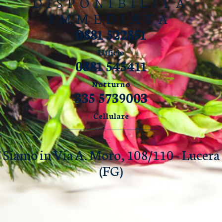
DISPONIBILITÀ
IMMEDIATA
0881 522851
Ufficio
0881 545411
Notturno
335 5739003
Cellulare
Siamo in Via A. Moro, 108/110 - Lucera
(FG)