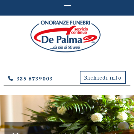
ONORANZE FUNEBRI DE
Onoranze Funebri De Palma – Lucera (Foggia)
PALMA – LUCERA (FOGGIA)
Richiedi info
335 5739003