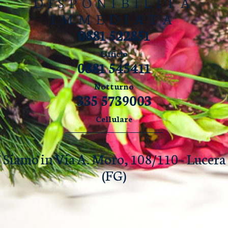
DISPONIBILITÀ
IMMEDIATA
0881 522851
Ufficio
0881 545411
Notturno
335 5739003
Cellulare
Siamo in Via A. Moro, 108/110 - Lucera
(FG)