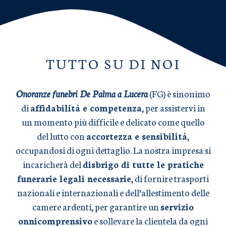
TUTTO SU DI NOI
Onoranze funebri De Palma a Lucera
(FG) è sinonimo
di
affidabilità e competenza
, per assistervi in
un momento più difficile e delicato come quello
del lutto con
accortezza e sensibilità
,
occupandosi di ogni dettaglio. La nostra impresa si
incaricherà del
disbrigo di tutte le pratiche
funerarie legali necessarie
, di fornire trasporti
nazionali e internazionali e dell’allestimento delle
camere ardenti, per garantire un
servizio
onnicomprensivo
e sollevare la clientela da ogni