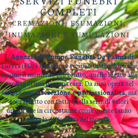
SERVIZI FUNEBRI
COMPLETI
CREMAZIONI, ESUMAZIONI,
INUMAZIONI E TUMULAZIONI
L’
Agenzia di Pompe Funebri De Palma
di
Lucera (FG) è da sempre vicina a tutti coloro che
vivono il momento più brutto, quello legato alla
perdita di una persona cara. Da anni opera nel
settore con
discrezione e professionalità
, ma
soprattutto con tutta quella serie di valori
umani che in circostanze come queste fanno
tutta la differenza del mondo.