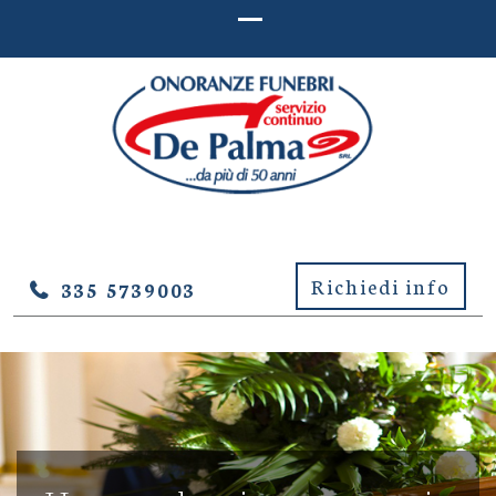
ONORANZE FUNEBRI DE
Onoranze Funebri De Palma – Lucera (Foggia)
PALMA – LUCERA (FOGGIA)
Richiedi info
335 5739003