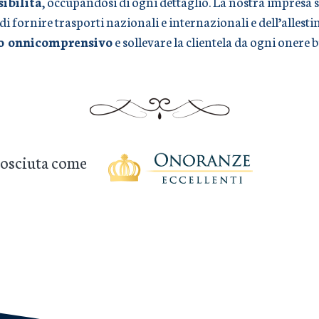
sibilità
, occupandosi di ogni dettaglio. La nostra impresa s
 di fornire trasporti nazionali e internazionali e dell’alles
io onnicomprensivo
e sollevare la clientela da ogni onere 
onosciuta come