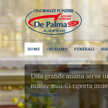
ONORA
Onoranze Funebri D
HOME
CHI SIAMO
FUNERALI
SER
Una grande anima serve tu
muore mai. Ci riporta insi
Maya Angelou