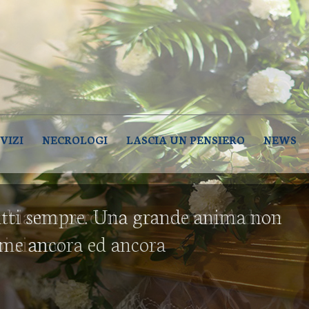
NZE FUNEBRI DE PALMA – LUCER
e Palma – Lucera (Foggia)
VIZI
NECROLOGI
LASCIA UN PENSIERO
NEWS
tti sempre. Una grande anima non
eme ancora ed ancora