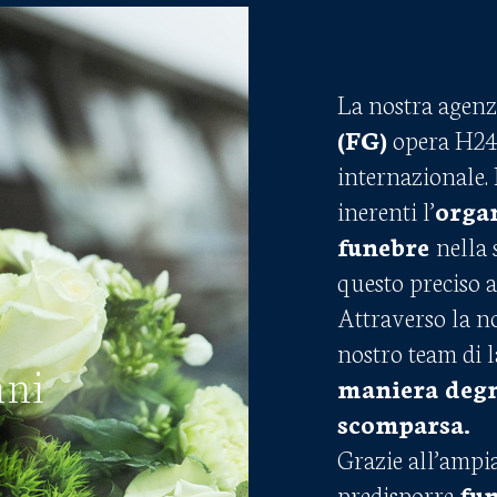
La nostra agenz
(FG)
opera H24 s
internazionale.
inerenti l’
orga
funebre
nella 
questo preciso 
Attraverso la no
nostro team di l
nni
maniera degn
scomparsa.
Grazie all’ampia
predisporre
fun