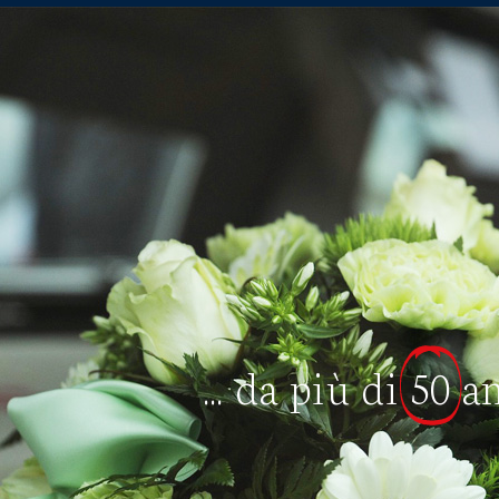
... da più di
50
a