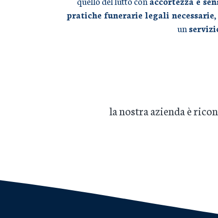
quello del lutto con
accortezza e sen
pratiche funerarie legali necessarie
,
un
serviz
la nostra azienda è ric