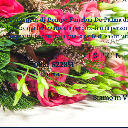
L’
Agenzia di Pompe Funebri De Palma
di
brutto, quello legato alla perdita di una perso
soprattutto con tutta quella serie di valori 
DISPON
0881 522851
Ufficio
Siamo in V