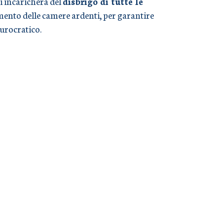
i incaricherà del
disbrigo di tutte le
timento delle camere ardenti, per garantire
burocratico.