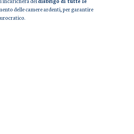
i incaricherà del
disbrigo di tutte le
timento delle camere ardenti, per garantire
burocratico.