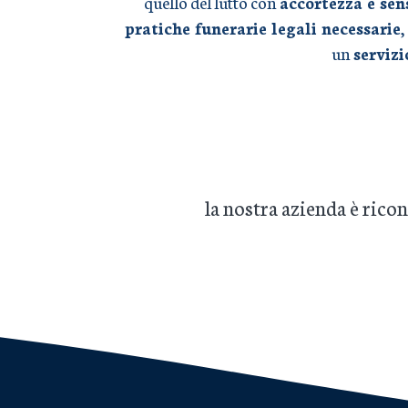
quello del lutto con
accortezza e sen
pratiche funerarie legali necessarie
,
un
serviz
la nostra azienda è ric