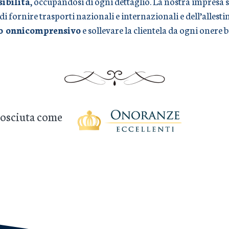
sibilità
, occupandosi di ogni dettaglio. La nostra impresa s
 di fornire trasporti nazionali e internazionali e dell’alles
io onnicomprensivo
e sollevare la clientela da ogni onere 
onosciuta come