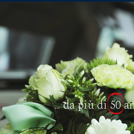
... da più di
50
a