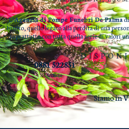
L’
Agenzia di Pompe Funebri De Palma
di
brutto, quello legato alla perdita di una perso
soprattutto con tutta quella serie di valori 
DISPON
0881 522851
Ufficio
Siamo in V