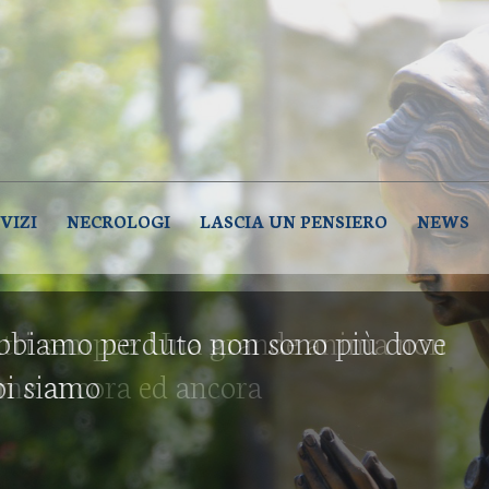
NZE FUNEBRI DE PALMA – LUCER
e Palma – Lucera (Foggia)
VIZI
NECROLOGI
LASCIA UN PENSIERO
NEWS
tti sempre. Una grande anima non
eme ancora ed ancora