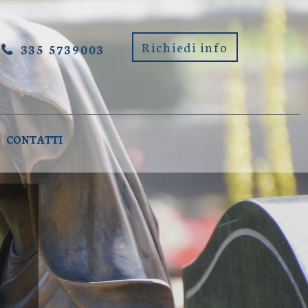
A (FOGGIA)
Richiedi info
335 5739003
CONTATTI