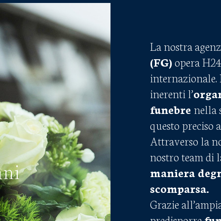
La nostra agenz
(FG)
opera H24 s
internazionale.
inerenti l’
orga
funebre
nella 
questo preciso 
Attraverso la no
nostro team di l
nni
maniera degn
scomparsa.
Grazie all’ampia
predisporre
fun