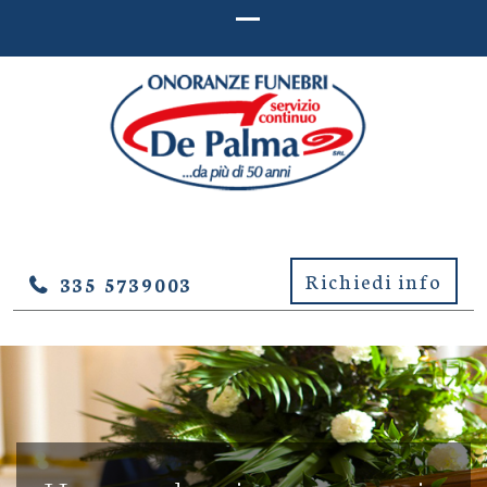
ONORANZE FUNEBRI DE
Onoranze Funebri De Palma – Lucera (Foggia)
PALMA – LUCERA (FOGGIA)
Richiedi info
335 5739003