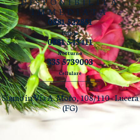
DISPONIBILITÀ
IMMEDIATA
0881 522851
Ufficio
0881 545411
Notturno
335 5739003
Cellulare
Siamo in Via A. Moro, 108/110 - Lucera
(FG)