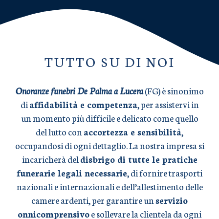
TUTTO SU DI NOI
Onoranze funebri De Palma a Lucera
(FG) è sinonimo
di
affidabilità e competenza
, per assistervi in
un momento più difficile e delicato come quello
del lutto con
accortezza e sensibilità
,
occupandosi di ogni dettaglio. La nostra impresa si
incaricherà del
disbrigo di tutte le pratiche
funerarie legali necessarie
, di fornire trasporti
nazionali e internazionali e dell’allestimento delle
camere ardenti, per garantire un
servizio
onnicomprensivo
e sollevare la clientela da ogni